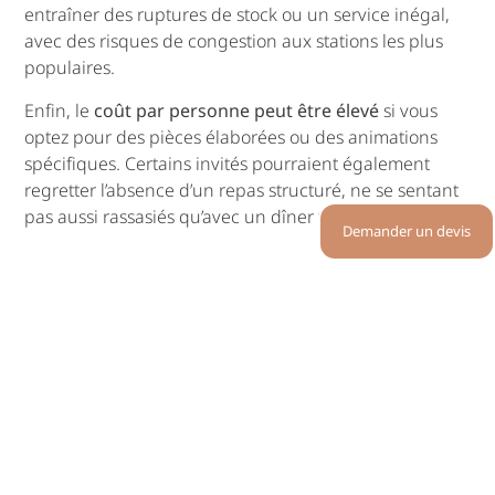
entraîner des ruptures de stock ou un service inégal,
avec des risques de congestion aux stations les plus
populaires.
Enfin, le
coût par personne peut être élevé
si vous
optez pour des pièces élaborées ou des animations
spécifiques. Certains invités pourraient également
regretter l’absence d’un repas structuré, ne se sentant
pas aussi rassasiés qu’avec un dîner traditionnel.
Demander un devis
Repas assis : Élégance et
tradition
Présentation du concept
Le
repas assis
, aussi appelé service à table, consiste à
attribuer des places spécifiques à vos invités autour de