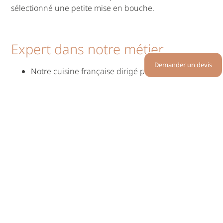
sélectionné une petite mise en bouche.
Expert dans notre métier
Demander un devis
Notre cuisine française dirigé par notre chef
Sébastien (cuisine) et le chef Rémy (pâtisserie) est
faite maison. Nous sommes très attachés à
travailler des produits frais, de saison et dans la
mesure possible local. De plus, certaines de nos
créations sont élaborées à partir de produits
équitables et/ou issus de l’agriculture biologique.
Ainsi nous assurons notre maximum sur la
transparence de la provenance des produits sur
réception.
Bénéficiez de notre flexibilité pour une meilleure
gestion de vos flux dans le respect de notre
politique anti gaspillage. Nous travaillons