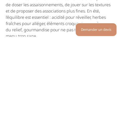
de doser les assaisonnements, de jouer sur les textures
et de proposer des associations plus fines. En été,
l’équilibre est essentiel : acidité pour réveiller, herbes
fraîches pour alléger, éléments croquants pour donner
du relief, gourmandise pour ne pas tomber dans un
Demander un devis
menu trop sage.
Un bon menu estival peut associer une base végétale,
une touche crémeuse, un condiment acidulé, une note
toastée et une finition aromatique. L’objectif n’est pas
de multiplier les ingrédients, mais de créer une
bouchée claire et mémorable.
Adapter les menus estivaux aux
formats d’entreprise
Pour un petit déjeuner d’entreprise, l’été appelle des