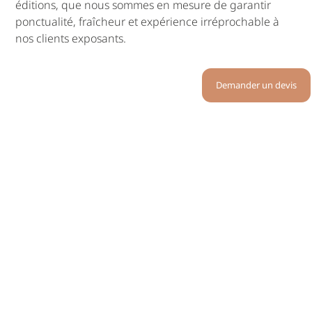
éditions, que nous sommes en mesure de garantir
ponctualité, fraîcheur et expérience irréprochable à
nos clients exposants.
Demander un devis
L’agilité comme seconde nature
Travailler sur un tel évènement, c’est aussi savoir
s’adapter aux demandes clients qui évoluent le jour J,
tout comme aux aléas ! Rajouts de couverts, adaptation
des recettes, prestations supplémentaires, nouvelles
configurations d’espace… sont autant de défis
commerciaux et opérationnels auxquels l’équipe Calixir
répond avec une agilité reconnue. Susanne Goerlich
de l’équipe commerciale l’avoue « dans un contexte