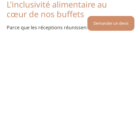
L’inclusivité alimentaire au
cœur de nos buffets
Demander un devis
Parce que les réceptions réunissent des convives aux
profils alimentaires divers, nous veillons à élaborer
des recettes qui répondent aux régimes spécifiques
les plus courants : végétariens, végétaliens et sans
gluten, notamment.
Les allergènes sont également clairement signalés,
et chaque devis peut être personnalisé pour adapter
les pièces cocktail aux besoins particuliers des
invités. L’objectif : permettre à chacun de trouver sa
place autour du
buffet
avec le même plaisir de
dégustation.
Les accords mets et boissons
Un cocktail apéritif ne se limite pas aux bouchées :