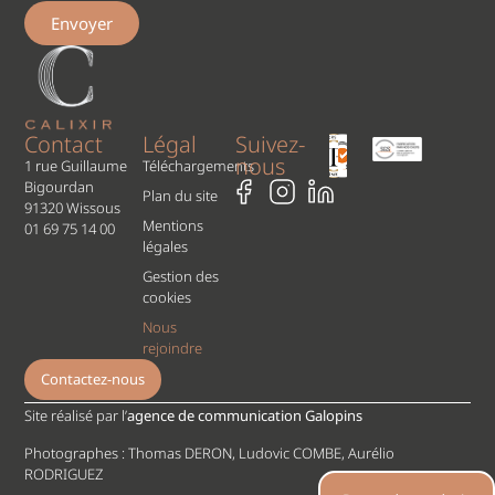
Envoyer
Contact
Légal
Suivez-
nous
1 rue Guillaume
Téléchargements
Bigourdan
Plan du site
91320 Wissous
Mentions
01 69 75 14 00
légales
Gestion des
cookies
Nous
rejoindre
Contactez-nous
Site réalisé par l’
agence de communication Galopins
Photographes : Thomas DERON, Ludovic COMBE, Aurélio
RODRIGUEZ