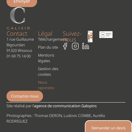
Envoyer
Contact
Légal
Suivez-
nous
1 rue Guillaume
Téléchargements
Bigourdan
Plan du site
91320 Wissous
Mentions
01 69 75 14 00
légales
Gestion des
cookies
Nous
rejoindre
Contactez-nous
Site réalisé par l’
agence de communication Galopins
Photographes : Thomas DERON, Ludovic COMBE, Aurélio
RODRIGUEZ
Demander un devis