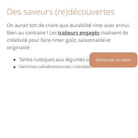
Des saveurs (re)découvertes
On aurait tort de croire que durabilité rime avec ennui.
Bien au contraire ! Les
traiteurs engagés
rivalisent de
créativité pour faire rimer goût, saisonnalité et
originalité :
Tartes rustiques aux légumes oubliés,
Demander un devis
Verrines végétariennes colorées,
Buffets thématiques autour des produits de
terroir…
C’est l’occasion de proposer à vos invités une
expérience culinaire mémorable et bien plus
authentique que le sempiternel rôti-pommes
dauphines.